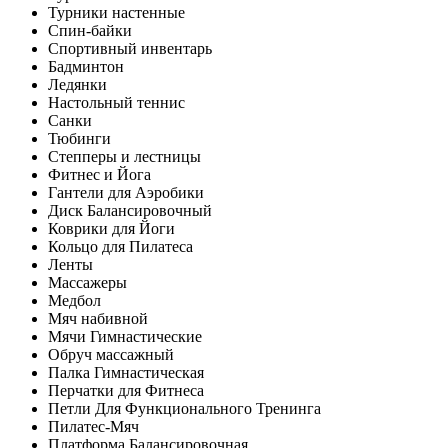
Турники настенные
Спин-байки
Спортивный инвентарь
Бадминтон
Ледянки
Настольный теннис
Санки
Тюбинги
Степперы и лестницы
Фитнес и Йога
Гантели для Аэробики
Диск Балансировочный
Коврики для Йоги
Кольцо для Пилатеса
Ленты
Массажеры
Медбол
Мяч набивной
Мячи Гимнастические
Обруч массажный
Палка Гимнастическая
Перчатки для Фитнеса
Петли Для Функционального Тренинга
Пилатес-Мяч
Платформа Балансировочная