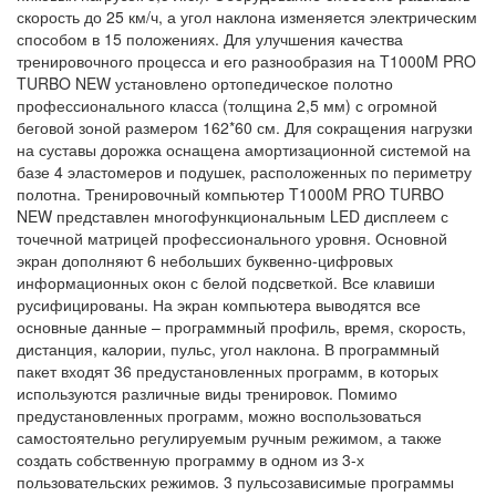
скорость до 25 км/ч, а угол наклона изменяется электрическим
способом в 15 положениях. Для улучшения качества
тренировочного процесса и его разнообразия на T1000M PRO
TURBO NEW установлено ортопедическое полотно
профессионального класса (толщина 2,5 мм) с огромной
беговой зоной размером 162*60 см. Для сокращения нагрузки
на суставы дорожка оснащена амортизационной системой на
базе 4 эластомеров и подушек, расположенных по периметру
полотна. Тренировочный компьютер T1000M PRO TURBO
NEW представлен многофункциональным LED дисплеем с
точечной матрицей профессионального уровня. Основной
экран дополняют 6 небольших буквенно-цифровых
информационных окон с белой подсветкой. Все клавиши
русифицированы. На экран компьютера выводятся все
основные данные – программный профиль, время, скорость,
дистанция, калории, пульс, угол наклона. В программный
пакет входят 36 предустановленных программ, в которых
используются различные виды тренировок. Помимо
предустановленных программ, можно воспользоваться
самостоятельно регулируемым ручным режимом, а также
создать собственную программу в одном из 3-х
пользовательских режимов. 3 пульсозависимые программы